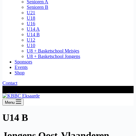
Senioren A
Senioren B
U21
U18
U16
U14 A
U14 B
U12
U10
U8 + Basketschool Meisjes
U8 + Basketschool Jongens
Sponsors
Events
Shop
Contact
Menu
U14 B
Jongens Oost-Vlaanderen