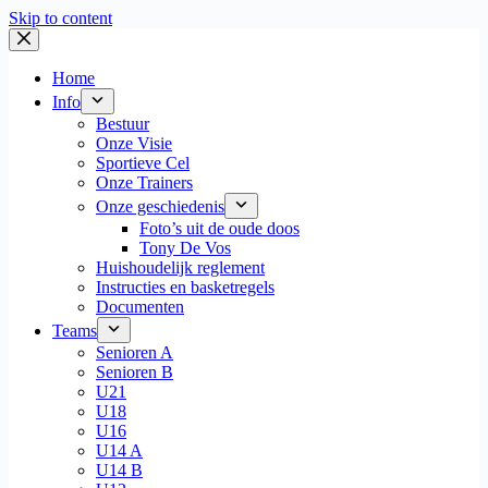
Skip to content
Home
Info
Bestuur
Onze Visie
Sportieve Cel
Onze Trainers
Onze geschiedenis
Foto’s uit de oude doos
Tony De Vos
Huishoudelijk reglement
Instructies en basketregels
Documenten
Teams
Senioren A
Senioren B
U21
U18
U16
U14 A
U14 B